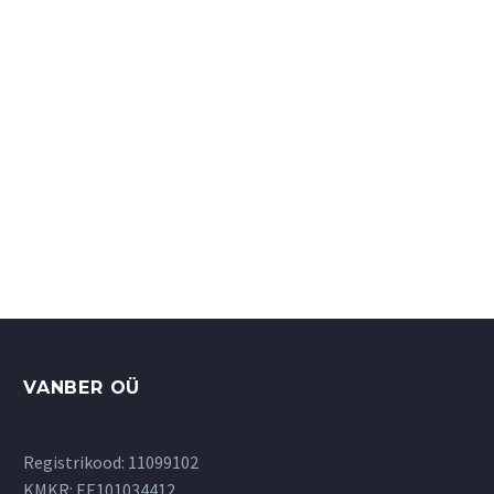
Пеленка для
пеленального
столика, синяя
9.50
€
В корзину
VANBER OÜ
Registrikood: 11099102
KMKR: EE101034412