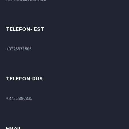
TELEFON- EST
+3725571806
TELEFON-RUS
+372 5880835
EMAIL