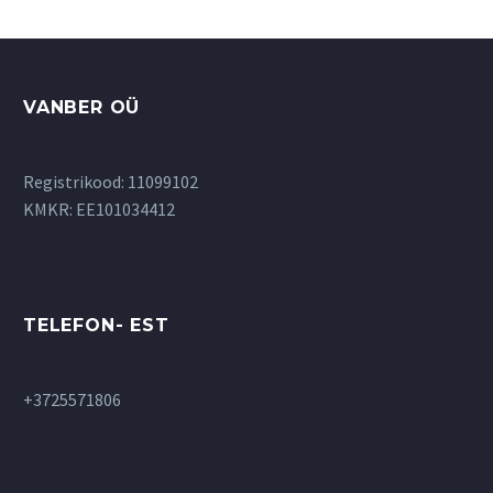
VANBER OÜ
Registrikood: 11099102
KMKR: EE101034412
TELEFON- EST
+3725571806