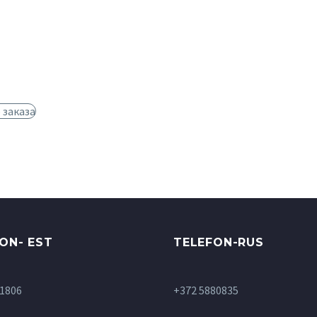
заказа
ON- EST
TELEFON-RUS
1806
+372 5880835