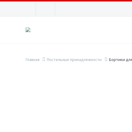
Главная
Постельные принадлежности
Бортики дл
Show filters
ПОИСК
Б
П
ПР
КАТЕГОРИИ ТОВАРОВ
79.