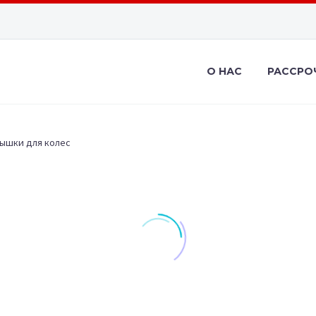
О НАС
РАССРО
ышки для колес
И ДЛЯ КОЛЯСОК
,
ПОКРЫШКИ ДЛЯ КОЛЕС
ЗАПЧАСТИ ДЛЯ КОЛЯСОК
,
ПОКРЫШКИ ДЛЯ КОЛЕС
ЗАПЧА
о размер 10
Колесо размер 50
Кол
x 2
x 160
25.00
€
25.00
€
В корзину
В корзину