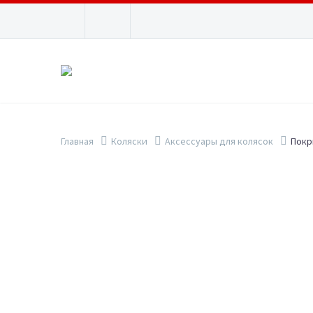
Главная
Коляски
Аксессуары для колясок
Покр
Show filters
ПОИСК
ЗАПЧАСТ
Колес
КАТЕГОРИИ ТОВАРОВ