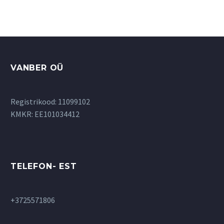
вариаций.
Опции
можно
выбрать
на
странице
VANBER OÜ
товара.
Registrikood: 11099102
KMKR: EE101034412
TELEFON- EST
+3725571806