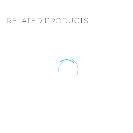
RELATED PRODUCTS
-41%
-30
Боди
Zoo,
Боди Zoo, белое
белое
Первоначальная
Текущая
6.50
€
3.85
€
Комбинезон
цена
цена:
Этот
весенне-
Опции
составляла
3.85€.
Комбинезон
6.50€.
товар
осенний,
весенне-
имеет
серый
осенний, серый
несколько
Первоначальная
Текущая
23.90
€
16.80
€
цена
цена:
вариаций.
Этот
Опции
составляла
16.80€.
Опции
23.90€.
товар
можно