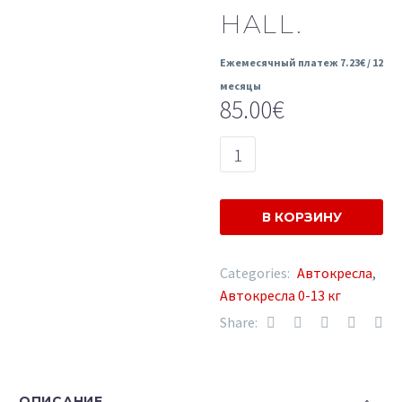
HALL.
Ежемесячный платеж
7.23
€
/ 12
месяцы
85.00
€
Количество
товара
Bexa
автокресло
В КОРЗИНУ
Kite
0-
Categories:
Автокресла
,
13
Автокресла 0-13 кг
kg
Share:
-
hall.
ОПИСАНИЕ