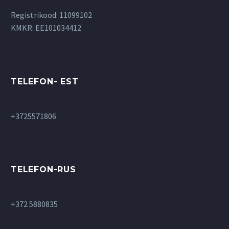
Registrikood: 11099102
KMKR: EE101034412
TELEFON- EST
+3725571806
TELEFON-RUS
+372 5880835