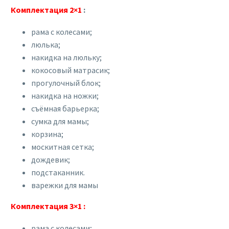
Комплектация 2×1
:
рама с колесами;
люлька;
накидка на люльку;
кокосовый матрасик;
прогулочный блок;
накидка на ножки;
съёмная барьерка;
сумка для мамы;
корзина;
москитная сетка;
дождевик;
подстаканник.
варежки для мамы
Комплектация 3×1 :
рама с колесами;