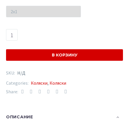
425.00€
–
510.00€
Количество
товара
Camarelo
Sirion
В КОРЗИНУ
Eco
SiE-
SKU:
Н/Д
8
Categories:
Коляски
,
Коляски
Share:
ОПИСАНИЕ