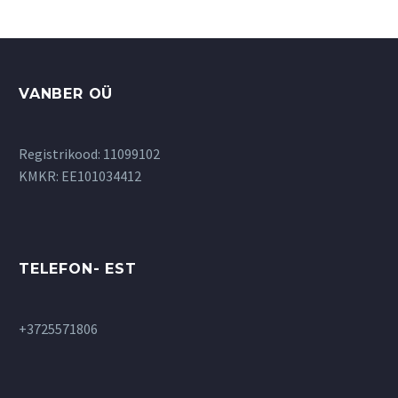
Опции
можно
выбрать
на
странице
VANBER OÜ
товара.
Registrikood: 11099102
KMKR: EE101034412
TELEFON- EST
+3725571806