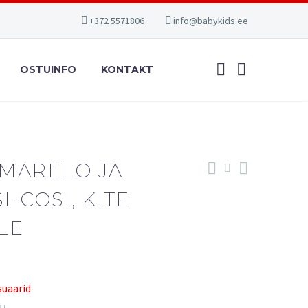
+372 5571806
info@babykids.ee
OSTUINFO
KONTAKT
MARELO JA
I-COSI, KITE
LE
suaarid