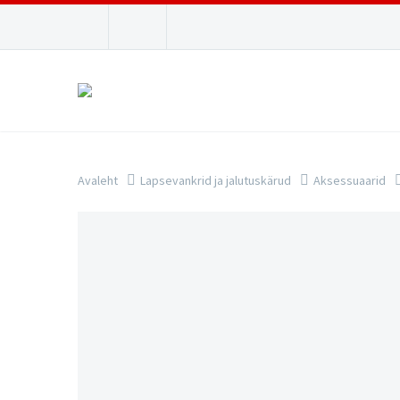
Avaleht
Lapsevankrid ja jalutuskärud
Aksessuaarid