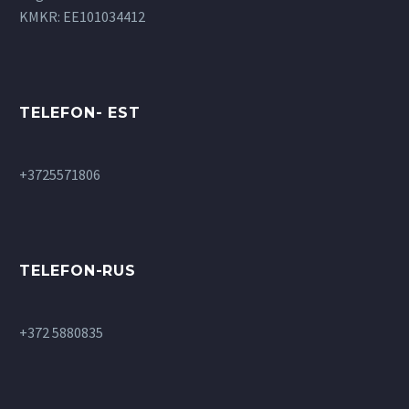
KMKR: EE101034412
TELEFON- EST
+3725571806
TELEFON-RUS
+372 5880835