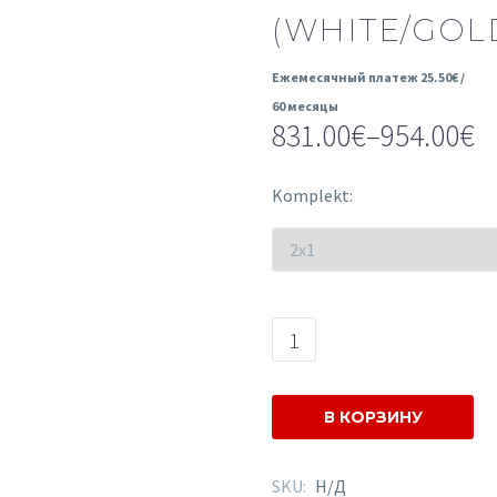
(WHITE/GOL
Ежемесячный платеж
25.50
€
/
60 месяцы
831.00
€
–
954.00
€
Диапазон
цен:
Komplekt
831.00€
–
954.00€
Количество
товара
Junama
Fluo
В КОРЗИНУ
Line
Individual
SKU:
Н/Д