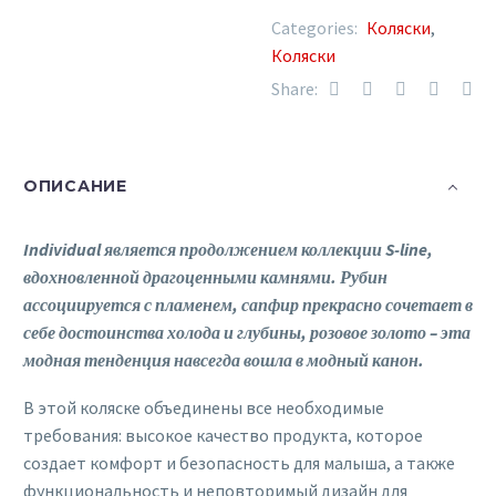
17
(white/gold)
Categories:
Коляски
,
Коляски
Share:
ОПИСАНИЕ
Individual является продолжением коллекции S-line,
вдохновленной драгоценными камнями. Рубин
ассоциируется с пламенем, сапфир прекрасно сочетает в
себе достоинства холода и глубины, розовое золото – эта
модная тенденция навсегда вошла в модный канон.
В этой коляске объединены все необходимые
требования: высокое качество продукта, которое
создает комфорт и безопасность для малыша, а также
функциональность и неповторимый дизайн для