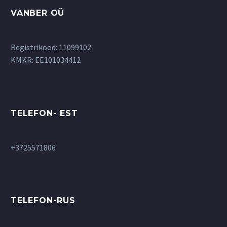
товара.
VANBER OÜ
Registrikood: 11099102
KMKR: EE101034412
TELEFON- EST
+3725571806
TELEFON-RUS