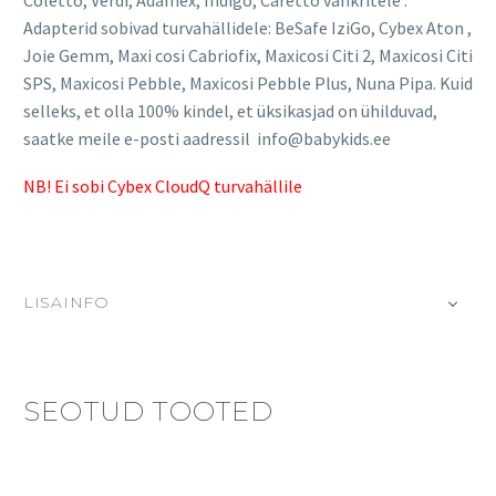
Coletto, Verdi, Adamex, Indigo, Caretto vankritele .
Adapterid sobivad turvahällidele: BeSafe IziGo, Cybex Aton ,
Joie Gemm, Maxi cosi Cabriofix, Maxicosi Citi 2, Maxicosi Citi
SPS, Maxicosi Pebble, Maxicosi Pebble Plus, Nuna Pipa. Kuid
selleks, et olla 100% kindel, et üksikasjad on ühilduvad,
saatke meile e-posti aadressil info@babykids.ee
NB! Ei sobi Cybex CloudQ turvahällile
LISAINFO
SEOTUD TOOTED