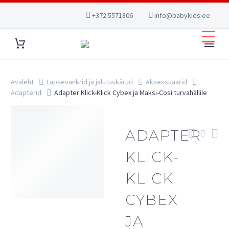
+372 5571806
info@babykids.ee
Avaleht
Lapsevankrid ja jalutuskärud
Aksessuaarid
Adapterid
Adapter Klick-Klick Cybex ja Maksi-Cosi turvahällile
ADAPTER
KLICK-
KLICK
CYBEX
JA