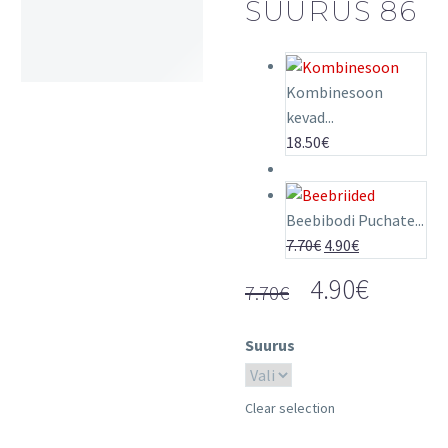
SUURUS 86
Kombinesoon
-36%
kevad...
18.50
€
Beebibodi Puchate...
Original
Current
7.70
€
4.90
€
price
price
Original
Curren
4.90
€
7.70
€
was:
is:
price
price
7.70€.
4.90€.
was:
is:
Suurus
7.70€.
4.90€.
Clear selection