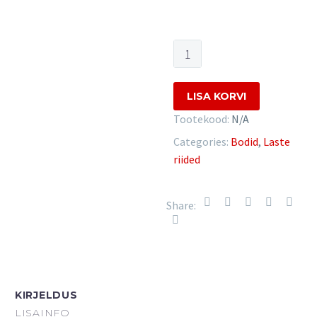
Beebibodi
Puchatek,
hall-
LISA KORVI
sinine
suurus
Tootekood:
N/A
86
Categories:
Bodid
,
Laste
quantity
riided
Share:
KIRJELDUS
LISAINFO