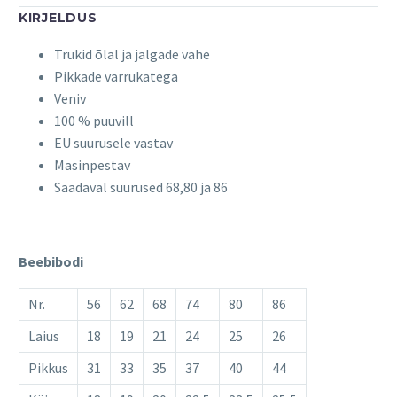
KIRJELDUS
Trukid õlal ja jalgade vahe
Pikkade varrukatega
Veniv
100 % puuvill
EU suurusele vastav
Masinpestav
Saadaval suurused 68,80 ja 86
Beebibodi
Nr.
56
62
68
74
80
86
Laius
18
19
21
24
25
26
Pikkus
31
33
35
37
40
44