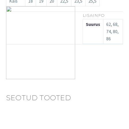
Käis
18
19
20
22,5
23,5
25,5
LISAINFO
Suurus
62, 68,
74, 80,
86
SEOTUD TOOTED
-30
LAOST OTSAS