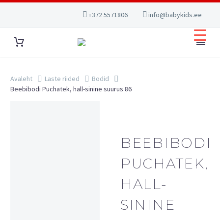
+372 5571806
info@babykids.ee
Avaleht
Laste riided
Bodid
Beebibodi Puchatek, hall-sinine suurus 86
BEEBIBODI
PUCHATEK,
HALL-
SININE