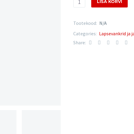
627.00€
LISA KORVI
Previo
01
quantity
Tootekood:
N/A
Categories:
Lapsevankrid ja 
Share: