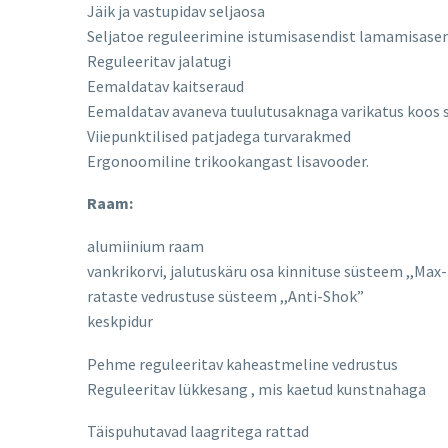
Jäik ja vastupidav seljaosa
Seljatoe reguleerimine istumisasendist lamamisase
Reguleeritav jalatugi
Eemaldatav kaitseraud
Eemaldatav avaneva tuulutusaknaga varikatus koos 
Viiepunktilised patjadega turvarakmed
Ergonoomiline trikookangast lisavooder.
Raam:
alumiinium raam
vankrikorvi, jalutuskäru osa kinnituse süsteem ,,Max-
rataste vedrustuse süsteem ,,Anti-Shok”
keskpidur
Pehme reguleeritav kaheastmeline vedrustus
Reguleeritav lükkesang , mis kaetud kunstnahaga
Täispuhutavad laagritega rattad