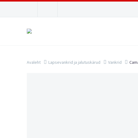
Avaleht
Lapsevankrid ja jalutuskärud
Vankrid
Cama