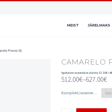
MEIST
JÄRELMAKS
relo Previo 01
CAMARELO P
Igakuine osamakse alates
17.21
€
/ 4
512.00
€
–
627.00
€
Price
range:
Komplekt/комплект
512.00€
through
Camarelo