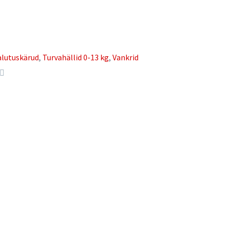
jalutuskärud
,
Turvahällid 0-13 kg
,
Vankrid