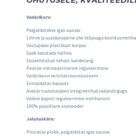
OHUTUSELE, KVALITEEDILE
Vankrikorv:
Paigaldatakse igas suunas
Lihtne ja usaldusväärne ühe klõpsuga kinnitusmehha
Vastupidav plastikust korpus
Saab kasutada hällina
Sisseehitatud nahast kandesang
Peatoe mitmeastmeline reguleerimine
Vankrikorvi ventilatsioonisüsteem
Eemaldatav kapuuts
Avatav tuulutusaken integreeritud sääsevõrguga
Vaikne kapoti reguleerimise mehhanism
100% puuvillane sisevooder.
Jalutuskäru:
Pööratav plokk, paigaldatav igas suunas