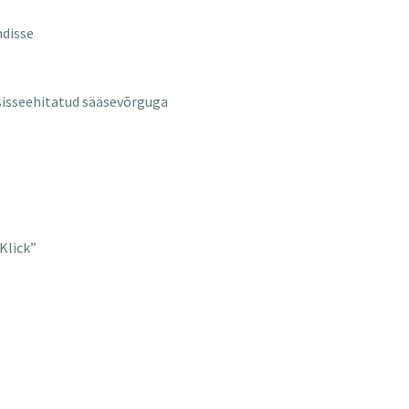
ndisse
sisseehitatud sääsevõrguga
Klick”