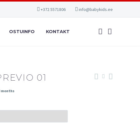
+372 5571806
info@babykids.ee
OSTUINFO
KONTAKT
REVIO 01
8 months