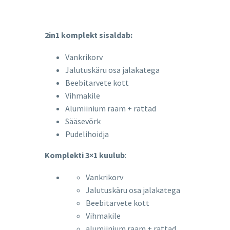
2in1 komplekt sisaldab:
Vankrikorv
Jalutuskäru osa jalakatega
Beebitarvete kott
Vihmakile
Alumiinium raam + rattad
Sääsevõrk
Pudelihoidja
Komplekti 3×1 kuulub
:
Vankrikorv
Jalutuskäru osa jalakatega
Beebitarvete kott
Vihmakile
alumiinium raam + rattad