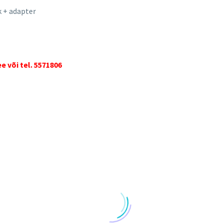
 + adapter
 või tel. 5571806
ANKRID JA JALUTUSKÄRUD
,
VANKRID
LAPSEVANKRID JA JALUTUSKÄRUD
,
RIKO SIGMA 02Stone
RIKO NATURO 02Lat
Price
519.00
€
–
629.00
€
515.00
€
–
625.00
€
range:
519.00€
Vali valikud
Vali valikud