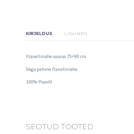
KIRJELDUS
LISAINFO
Flanellmähe suurus 75×90 cm
Väga pehme flanellmähe
100% Puuvill
SEOTUD TOOTED