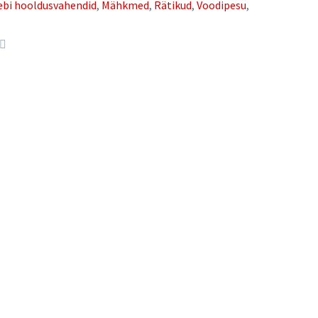
ebi hooldusvahendid
,
Mähkmed
,
Rätikud
,
Voodipesu
,