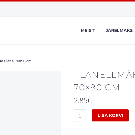
MEIST
JÄRELMAKS
Mesilane 70×90 cm
FLANELLMÄ
70×90 CM
2.85
€
Flanellmähe
LISA KORVI
Mesilane
70x90