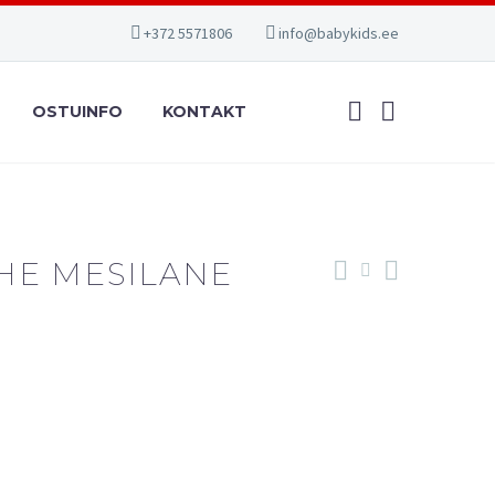
+372 5571806
info@babykids.ee
OSTUINFO
KONTAKT
HE MESILANE