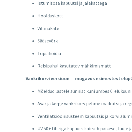
Istumisosa kapuutsi ja jalakattega
Hoolduskott
Vihmakate
Sääsevõrk
Topsihoidja
Reisipuhul kasutatav mähkimismatt
Vankrikorvi versioon — mugavus esimestest elu
Mõeldud lastele sünnist kuni umbes 6. elukuuni
Avar ja kerge vankrikorv pehme madratsi ja reg
Ventilatsioonisüsteem kapuutsis ja korvi alum
UV 50+ filtriga kapuuts kaitseb päikese, tuule j