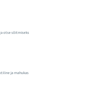
a otse sõitmiseks
ktiline ja mahukas