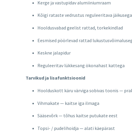
Kerge ja vastupidav alumiiniumraam
Kõigi rataste vedrustus reguleeritava jäikusega
Hooldusvabad geelist rattad, torkekindlad
Eesmised pöörlevad rattad lukustusvõimaluseg
Keskne jalapidur
Reguleeritav lükkesang ökonahast kattega
Tarvikud ja lisafunktsioonid
Hoolduskott käru värviga sobivas toonis — pra
Vihmakate — kaitse iga ilmaga
Sääsevõrk — tõhus kaitse putukate eest
Topsi- / pudelihoidja — alati käepärast