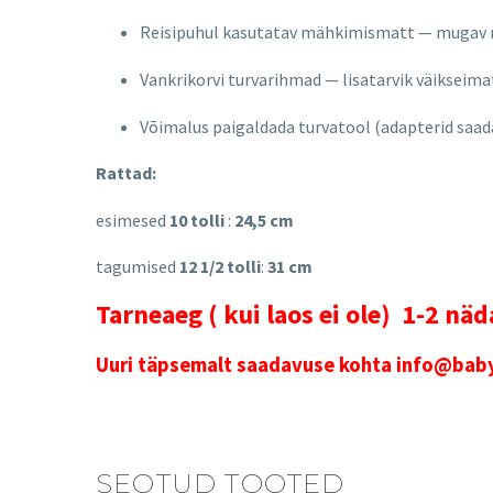
Reisipuhul kasutatav mähkimismatt — mugav m
Vankrikorvi turvarihmad — lisatarvik väikseim
Võimalus paigaldada turvatool (adapterid saada
Rattad:
esimesed
10 tolli
:
24,5 cm
tagumised
12 1/2 tolli
:
31 cm
Tarneaeg ( kui laos ei ole) 1-2 näd
Uuri täpsemalt saadavuse kohta info@babyk
SEOTUD TOOTED