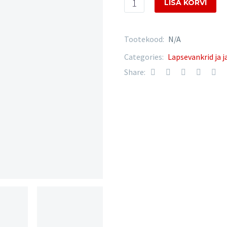
954.00€
LISA KORVI
FluoLine
01
(blue)
Tootekood:
N/A
quantity
Categories:
Lapsevankrid ja 
Share: