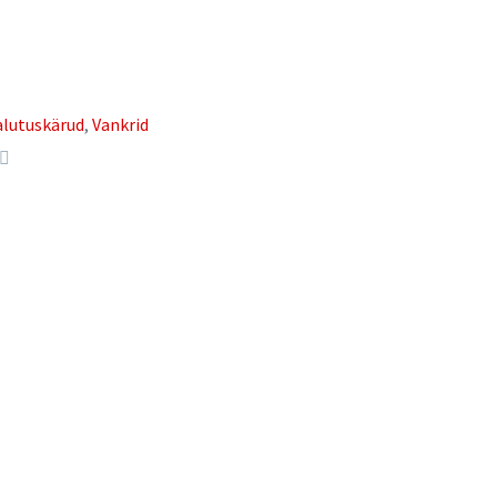
jalutuskärud
,
Vankrid