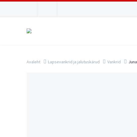
Avaleht
Lapsevankrid ja jalutuskärud
Vankrid
Juna