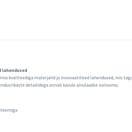
d lahendused
ma kvaliteediga materjalid ja innovaatilised lahendused, mis tag
endusrikaste detailidega annab kärule ainulaadse iseloomu.
üsteemiga