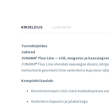
KIRJELDUS
LISAINFO
Tootekirjeldus
Juhised
JUNAMA® Fluo Line — stiil, mugavus ja kaasaegse
JUNAMA® Fluo Line ühendab kaasaegse disaini, kõrgei
Iseloomulik geomeetriline vankrikorvi kuju koos välj
Komplekti kuulub:
Alumiiniumraam click-clack kokkuklapitava s
Vankrikorv kapuutsi ja jalakattega