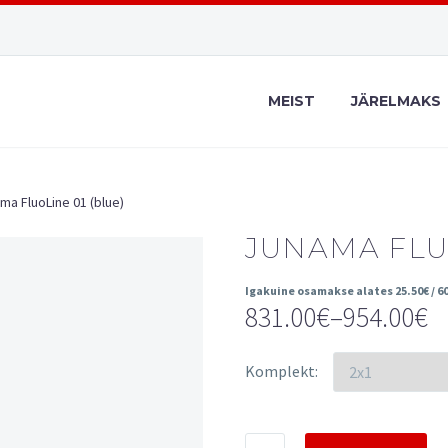
MEIST
JÄRELMAKS
ma FluoLine 01 (blue)
JUNAMA FLU
Igakuine osamakse alates
25.50
€
/ 6
831.00
€
–
954.00
€
Price
range:
Komplekt
831.00€
through
Junama