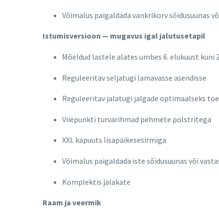
Võimalus paigaldada vankrikorv sõidusuunas võ
Istumisversioon — mugavus igal jalutusetapil
Mõeldud lastele alates umbes 6. elukuust kuni 
Reguleeritav seljatugi lamavasse asendisse
Reguleeritav jalatugi jalgade optimaalseks to
Viiepunkti turvarihmad pehmete polstritega
XXL kapuuts lisapäikesesirmiga
Võimalus paigaldada iste sõidusuunas või vast
Komplektis jalakate
Raam ja veermik