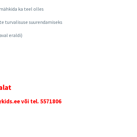
ähkida ka teel olles
ate turvalisuse suurendamiseks
val eraldi)
alat
ids.ee või tel. 5571806