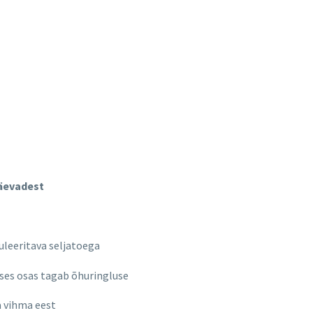
päevadest
uleeritava seljatoega
ises osas tagab õhuringluse
a vihma eest