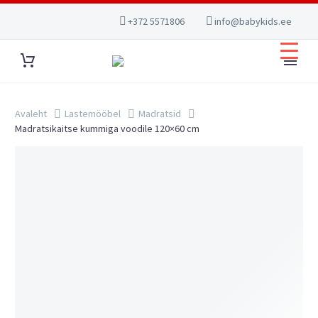
+372 5571806
info@babykids.ee
Avaleht
Lastemööbel
Madratsid
Madratsikaitse kummiga voodile 120×60 cm