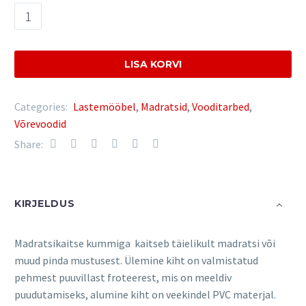
Madratsikaitse
kummiga
voodile
120x60
LISA KORVI
cm
quantity
Categories:
Lastemööbel
,
Madratsid
,
Vooditarbed
,
Võrevoodid
Share:
KIRJELDUS
Madratsikaitse kummiga kaitseb täielikult madratsi või
muud pinda mustusest. Ülemine kiht on valmistatud
pehmest puuvillast froteerest, mis on meeldiv
puudutamiseks, alumine kiht on veekindel PVC materjal.