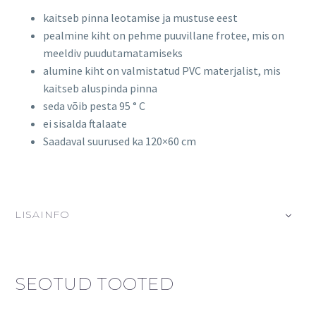
kaitseb pinna leotamise ja mustuse eest
pealmine kiht on pehme puuvillane frotee, mis on
meeldiv puudutamatamiseks
alumine kiht on valmistatud PVC materjalist, mis
kaitseb aluspinda pinna
seda võib pesta 95 ° C
ei sisalda ftalaate
Saadaval suurused ka 120×60 cm
LISAINFO
SEOTUD TOOTED