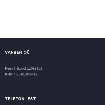
26.90€.
19.90€.
VANBER OÜ
Registrikood: 11099102
KMKR: EE101034412
TELEFON- EST