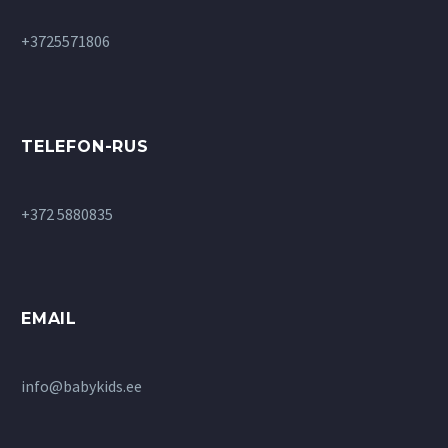
+3725571806
TELEFON-RUS
+372 5880835
EMAIL
info@babykids.ee