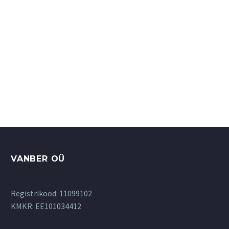
В корзину
VANBER OÜ
Registrikood: 11099102
KMKR: EE101034412