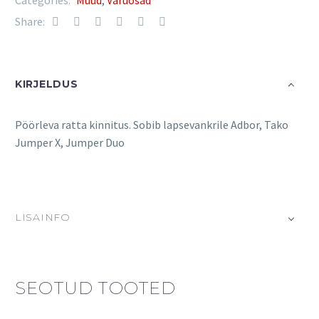
Categories:
Muud
,
Varuosad
Share:
KIRJELDUS
Pöörleva ratta kinnitus. Sobib lapsevankrile Adbor, Tako
Jumper X, Jumper Duo
LISAINFO
SEOTUD TOOTED