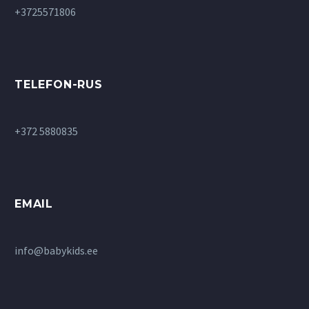
+3725571806
TELEFON-RUS
+372 5880835
EMAIL
info@babykids.ee