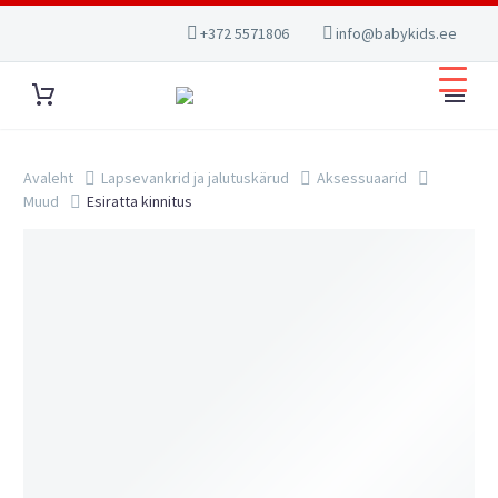
+372 5571806
info@babykids.ee
Avaleht
Lapsevankrid ja jalutuskärud
Aksessuaarid
Muud
Esiratta kinnitus