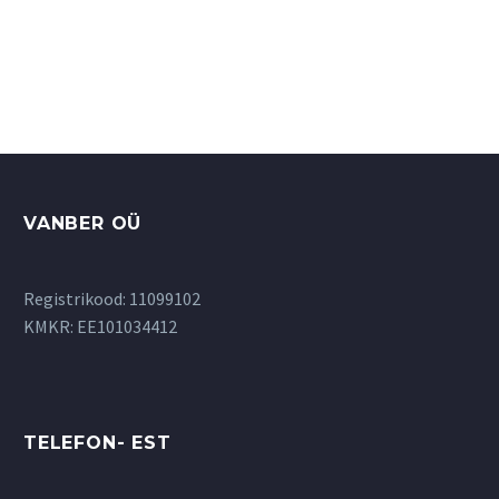
VANBER OÜ
Registrikood: 11099102
KMKR: EE101034412
TELEFON- EST