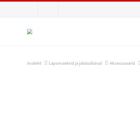
Avaleht
Lapsevankrid ja jalutuskärud
Aksessuaarid
Kategooriad
OTSING
MU
Esira
TOOTEKATEGOORIAD