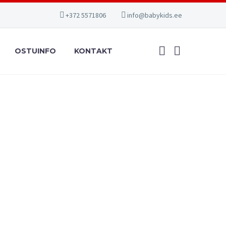
+372 5571806
info@babykids.ee
OSTUINFO
KONTAKT
Vaikimisi sorteerimine
UUD
,
VARUOSAD
AKSESSUAARID
,
LAPSEVANKRID JA JALUTUSKÄRUD
kkupanemise
Ratas 12 1/2 ”
regulaator
28.00
€
13.90
€
Lisa korvi
Vali valikud