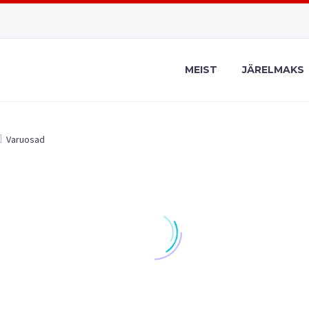
MEIST
JÄRELMAKS
Varuosad
UD
,
VARUOSAD
MUUD
,
VARUOSAD
M
tta kinnitus
Jalatoe kõrguse
Ko
regulaator
8.90
€
10.00
€
Lisa korvi
Vali valikud